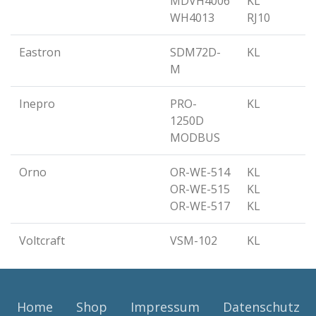
MDVH4006
KL
WH4013
RJ10
Eastron
SDM72D-
KL
M
Inepro
PRO-
KL
1250D
MODBUS
Orno
OR-WE-514
KL
OR-WE-515
KL
OR-WE-517
KL
Voltcraft
VSM-102
KL
Home
Shop
Impressum
Datenschutz